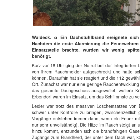
Waldeck. α Ein Dachstuhlbrand ereignete sic
Nachdem die erste Alarmierung die Feuerwehren
Einsatzstelle brachte, wurden wir wenig späte
benötigt.
Kurz vor 18 Uhr ging der Notruf bei der Integrierten 
von ihrem Rauchmelder aufgeschreckt und hatte s
können. Daraufhin hat sie reagiert und die 112 gewähl
Ort. Zunächst war nur eine geringe Rauchentwicklung e
das gesamte Dachgeschoss ausgeweitet, weitere Kr
Erbendorf waren im Einsatz, um das Schlimmste zu ve
Leider war trotz des massiven Löscheinsatzes von 
schwer unter Kontrolle zu bringen, zwischenzeitlic
Vorgänge entstehen immer dann, wenn ein Feuer mit n
nur sehr unvollständig). Die Hitze im Rauch steigt an
hinzu kommt, entzünden sich die brandfähigen Gase
Zugangs zum Brandherd, der unter dem Dach war, k