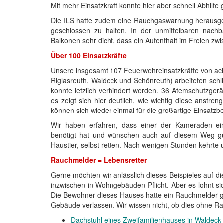
Mit mehr Einsatzkraft konnte hier aber schnell Abhilfe
Die ILS hatte zudem eine Rauchgaswarnung herausge
geschlossen zu halten. In der unmittelbaren nach
Balkonen sehr dicht, dass ein Aufenthalt im Freien zwi
Über 100 Einsatzkräfte
Unsere insgesamt 107 Feuerwehreinsatzkräfte von ach
Riglasreuth, Waldeck und Schönreuth) arbeiteten schl
konnte letzlich verhindert werden. 36 Atemschutzger
es zeigt sich hier deutlich, wie wichtig diese anst
können sich wieder einmal für die großartige Einsatzb
Wir haben erfahren, dass einer der Kameraden ei
benötigt hat und wünschen auch auf diesem Weg g
Haustier, selbst retten. Nach wenigen Stunden kehrte
Rauchmelder = Lebensretter
Gerne möchten wir anlässlich dieses Beispieles auf 
inzwischen in Wohngebäuden Pflicht. Aber es lohnt sic
Die Bewohner dieses Hauses hatte ein Rauchmelder ge
Gebäude verlassen. Wir wissen nicht, ob dies ohne 
Dachstuhl eines Zweifamilienhauses in Waldeck