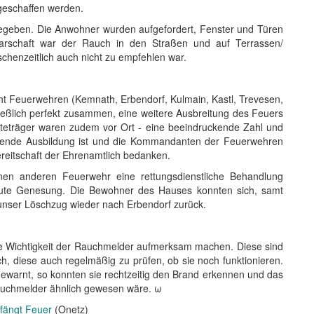
 geschaffen werden.
geben. Die Anwohner wurden aufgefordert, Fenster und Türen
barschaft war der Rauch in den Straßen und auf Terrassen/
schenzeitlich auch nicht zu empfehlen war.
t Feuerwehren (Kemnath, Erbendorf, Kulmain, Kastl, Trevesen,
ießlich perfekt zusammen, eine weitere Ausbreitung des Feuers
äteträger waren zudem vor Ort - eine beeindruckende Zahl und
rengende Ausbildung ist und die Kommandanten der Feuerwehren
ereitschaft der Ehrenamtlich bedanken.
nen anderen Feuerwehr eine rettungsdienstliche Behandlung
ute Genesung. Die Bewohner des Hauses konnten sich, samt
 unser Löschzug wieder nach Erbendorf zurück.
die Wichtigkeit der Rauchmelder aufmerksam machen. Diese sind
h, diese auch regelmäßig zu prüfen, ob sie noch funktionieren.
warnt, so konnten sie rechtzeitig den Brand erkennen und das
Rauchmelder ähnlich gewesen wäre. ω
 fängt Feuer
(Onetz)