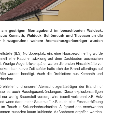
h am gestrigen Montagabend im benachbarten Waldeck.
 aus Kemnath, Waldeck, Schönreuth und Trevesen an die
r hinzugerufen: weitere Atemschutzgeräteträger wurden
Leitstelle (ILS) Nordoberpfalz ein: eine Hausbewohnering wurde
chnell eine Rauchentwicklung auf dem Dachboden ausmachen
t. Wenige Augenblicke später waren die ersten Einsatzkräfte vor
rkennbar, kurze Zeit später hatte sich der Brand allerdings auf
äfte wurden benötigt. Auch die Drehleitern aus Kemnath und
rhindern.
Drehleiter und unserer Atemschutzgeräteträger der Brand nur
h gab es auch Rauchgasentzündungen. Diese explosionsartigen
ur wenig Sauerstoff versorgt wird (somit verbrennt z.B. Holz
 und wenn dann mehr Sauerstoff, z.B. duch eine Fesnsteröffnung
 im Rauch in Sekundenbruchteilen. Aufgrund des erschwerten
önnten zunächst kaum kühlende Maßnahmen ergriffen werden.