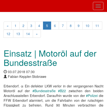
Toggl
«
1
2
3
4
5
6
7
8
9
10
11
12
13
14
»
Einsatz | Motoröl auf der
Bundesstraße
03.07.2018 07:30
Fabian Keppler-Stobrawe
Erbendorf. α Ein defekter LKW verlor in der vergangenen Nacht
Motoröl auf der
#Bundesstraße
#B22
zwischen den beiden
Anschlussstellen Erbendorf. Daraufhin wurde von der
#Polizei
die
FFW Erbendorf alarmiert, um die Fahrbahn von der rutschigen
Flüssigkeit zu befreien. Rund 90 Minuten verbrachten die