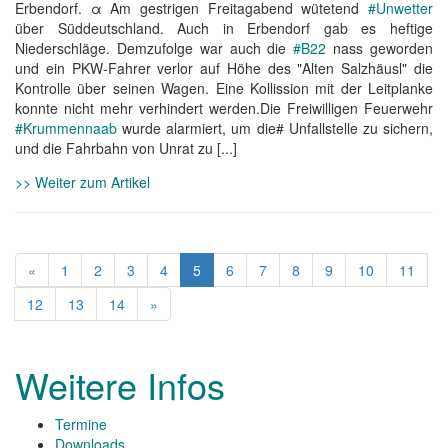
Erbendorf. α Am gestrigen Freitagabend wütetend
#Unwetter
über Süddeutschland. Auch in Erbendorf gab es heftige
Niederschläge. Demzufolge war auch die
#B22
nass geworden
und ein PKW-Fahrer verlor auf Höhe des "Alten Salzhäusl" die
Kontrolle über seinen Wagen. Eine Kollission mit der Leitplanke
konnte nicht mehr verhindert werden.Die Freiwilligen Feuerwehr
#Krummennaab
wurde alarmiert, um die# Unfallstelle zu sichern,
und die Fahrbahn von Unrat zu [...]
>> Weiter zum Artikel
«
1
2
3
4
5
6
7
8
9
10
11
12
13
14
»
Weitere Infos
Termine
Downloads