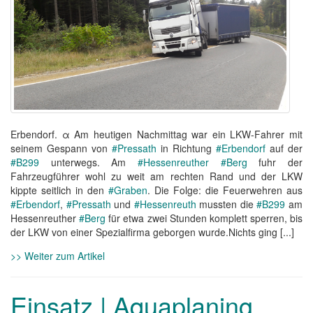
Erbendorf. α Am heutigen Nachmittag war ein LKW-Fahrer mit
seinem Gespann von
#Pressath
in Richtung
#Erbendorf
auf der
#B299
unterwegs. Am
#Hessenreuther
#Berg
fuhr der
Fahrzeugführer wohl zu weit am rechten Rand und der LKW
kippte seitlich in den
#Graben
. Die Folge: die Feuerwehren aus
#Erbendorf
,
#Pressath
und
#Hessenreuth
mussten die
#B299
am
Hessenreuther
#Berg
für etwa zwei Stunden komplett sperren, bis
der LKW von einer Spezialfirma geborgen wurde.Nichts ging [...]
>> Weiter zum Artikel
Einsatz | Aquaplaning