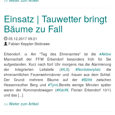
>> Weiter zum Artikel
Einsatz | Tauwetter bringt
Bäume zu Fall
05.12.2017 09:21
Fabian Keppler-Stobrawe
Erbendorf. α Am "Tag des Ehrenamtes" ist die
#Aktive
Mannschaft der FFW Erbendorf besonders früh für Sie
aufgestanden. Kurz nach fünf Uhr morgens riss die Alarmierung
der Integrierten Leitstelle (
#ILS
)
#Nordoberpfalz
die
ehrenamtlichen Feuerwehrmänner und -frauen aus dem Schlaf.
Der Grund: mehrere Bäume auf der
#B299
zwischen
Hessenreuther Berg und
#Tyrol
.Bereits wenige Minuten später
waren der Kommandowagen (
#KdoW
, Florian Erbendorf 10/1)
und das [...]
>> Weiter zum Artikel