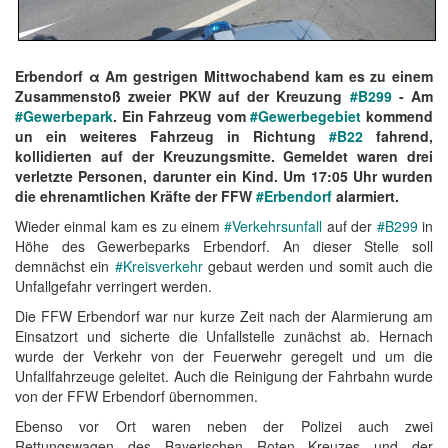
Erbendorf α Am gestrigen Mittwochabend kam es zu einem
Zusammenstoß zweier PKW auf der Kreuzung
#B299
- Am
#Gewerbepark
. Ein Fahrzeug vom
#Gewerbegebiet
kommend
un ein weiteres Fahrzeug in Richtung
#B22
fahrend,
kollidierten auf der Kreuzungsmitte. Gemeldet waren drei
verletzte Personen, darunter ein Kind. Um 17:05 Uhr wurden
die ehrenamtlichen Kräfte der FFW
#Erbendorf
alarmiert.
Wieder einmal kam es zu einem
#Verkehrsunfall
auf der
#B299
in
Höhe des Gewerbeparks Erbendorf. An dieser Stelle soll
demnächst ein
#Kreisverkehr
gebaut werden und somit auch die
Unfallgefahr verringert werden.
Die FFW Erbendorf war nur kurze Zeit nach der Alarmierung am
Einsatzort und sicherte die Unfallstelle zunächst ab. Hernach
wurde der Verkehr von der Feuerwehr geregelt und um die
Unfallfahrzeuge geleitet. Auch die Reinigung der Fahrbahn wurde
von der FFW Erbendorf übernommen.
Ebenso vor Ort waren neben der Polizei auch zwei
Rettungswagen des Bayerischen Roten Kreuzes und der