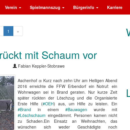
Verein
Spielmannszug
Bürgerinfo
Karriere
1
»
 rückt mit Schaum vor
Fabian Keppler-Stobrawe
Aschenhof α Kurz nach zehn Uhr am Heiligen Abend
2016 erreichte die FFW Erbendorf ein Notruf: ein
Wohnwagen sei in Brand geraten. Nur kurze Zeit
später rückten der Löschzug und die Organisierte
Erste Hilfe (
#OEH
) aus, um Hilfe zu leisten. Ein
#Brand
in einem
#Bauwagen
wurde mit
#Löschschaum
eingedämmt. Personen kamen nicht
zu Schaden.Ein Einsatz an Weihnachten, das
wünschen sich weder Geschädigte noch