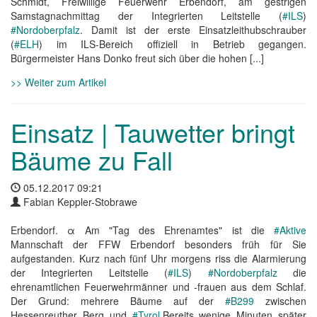
Schmidt, Freiwillige Feuerwehr Erbendorf, am gestrigen
Samstagnachmittag der Integrierten Leitstelle (
#ILS
)
#Nordoberpfalz
. Damit ist der erste Einsatzleithubschrauber
(
#ELH
) im ILS-Bereich offiziell in Betrieb gegangen.
Bürgermeister Hans Donko freut sich über die hohen [...]
>> Weiter zum Artikel
Einsatz | Tauwetter bringt
Bäume zu Fall
05.12.2017 09:21
Fabian Keppler-Stobrawe
Erbendorf. α Am "Tag des Ehrenamtes" ist die
#Aktive
Mannschaft der FFW Erbendorf besonders früh für Sie
aufgestanden. Kurz nach fünf Uhr morgens riss die Alarmierung
der Integrierten Leitstelle (
#ILS
)
#Nordoberpfalz
die
ehrenamtlichen Feuerwehrmänner und -frauen aus dem Schlaf.
Der Grund: mehrere Bäume auf der
#B299
zwischen
Hessenreuther Berg und
#Tyrol
.Bereits wenige Minuten später