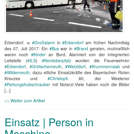
Erbendorf. α
#Großalarm
in
#Erbendorf
am frühen Nachmittag
des 07. Juli 2017: Ein
#Bus
war in
#Brand
geraten, mutmaßlich
waren noch
#Kinder
an Bord. Alarmiert von der Integrierten
Leitstelle (
#ILS
)
#Nordoberpfalz
wurden die Feuerwehren
#Erbendorf
,
#Grötschenreuth
,
#Wetzldorf
,
#Krummennaab
und
#Wildenreuth
, dazu etliche Einsatzkräfte des Bayerischen Roten
Kreuzes und
#Christoph
80, der Weidener
#Rettungshubschrauber
mit Notarzt.Viele haben noch die Bilder
[...]
>> Weiter zum Artikel
Einsatz | Person in
Maschine