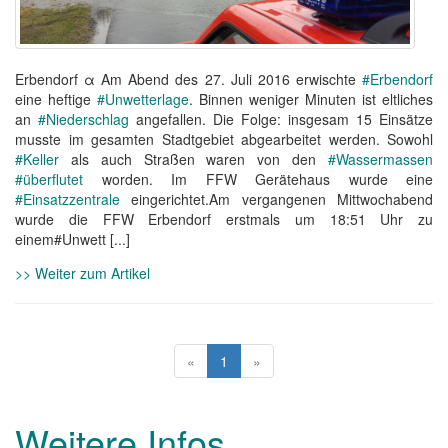
Erbendorf α Am Abend des 27. Juli 2016 erwischte
#Erbendorf
eine heftige
#Unwetterlage
. Binnen weniger Minuten ist eltliches
an
#Niederschlag
angefallen. Die Folge: insgesam 15 Einsätze
musste im gesamten Stadtgebiet abgearbeitet werden. Sowohl
#Keller
als auch Straßen waren von den
#Wassermassen
#überflutet
worden. Im FFW Gerätehaus wurde eine
#Einsatzzentrale
eingerichtet.Am vergangenen Mittwochabend
wurde die FFW Erbendorf erstmals um 18:51 Uhr zu
einem#Unwett [...]
>> Weiter zum Artikel
«
1
»
Weitere Infos